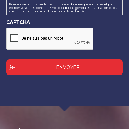
font
Pour en savoir plus sur la gestion de vos données personnelles et pour
exercer vos droits, consultez nos conditions générales d’utilisation et plus
l’objet
spécifiquement notre politique de confidentialité.
d’un
traitement
CAPTCHA
sous
la
responsabilité
du
Cabinet
dans
le
but
de
traiter
votre
demande
et,
le
cas
échéant,
vous
recontacter.