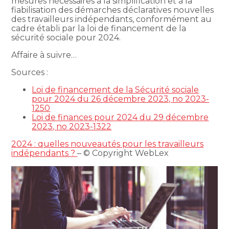
mesures nécessaires à la simplification et à la
fiabilisation des démarches déclaratives nouvelles
des travailleurs indépendants, conformément au
cadre établi par la loi de financement de la
sécurité sociale pour 2024.
Affaire à suivre…
Sources :
Loi de financement de la Sécurité sociale
pour 2024 du 26 décembre 2023, no 2023-
1250
Loi de finances pour 2024 du 29 décembre
2023, no 2023-1322
2024 : quelles nouveautés pour les travailleurs
indépendants ?
– © Copyright WebLex