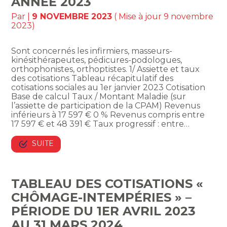
ANNÉE 2023
Par
|
9 NOVEMBRE 2023
( Mise à jour 9 novembre
2023)
Sont concernés les infirmiers, masseurs-
kinésithérapeutes, pédicures-podologues,
orthophonistes, orthoptistes. 1/ Assiette et taux
des cotisations Tableau récapitulatif des
cotisations sociales au 1er janvier 2023 Cotisation
Base de calcul Taux / Montant Maladie (sur
l’assiette de participation de la CPAM) Revenus
inférieurs à 17 597 € 0 % Revenus compris entre
17 597 € et 48 391 € Taux progressif : entre…
SUITE
TABLEAU DES COTISATIONS «
CHÔMAGE-INTEMPÉRIES » –
PÉRIODE DU 1ER AVRIL 2023
AU 31 MARS 2024