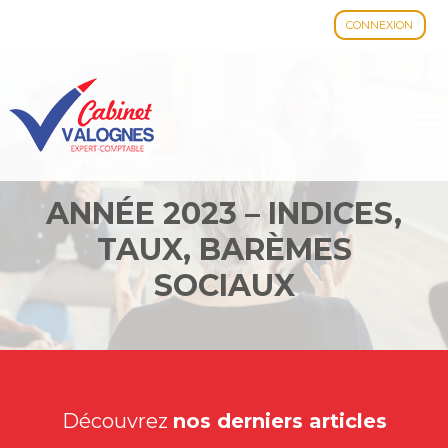
CONNEXION
Aller
au
contenu
ANNÉE 2023 – INDICES,
TAUX, BARÈMES
SOCIAUX
Découvrez
nos derniers articles