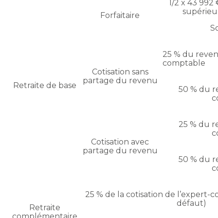
1/2 x 43 992 
supérieur
Forfaitaire
S
25 % du reven
comptable
Cotisation sans
partage du revenu
Retraite de base
50 % du r
c
25 % du r
c
Cotisation avec
partage du revenu
50 % du r
c
25 % de la cotisation de l’expert-
défaut)
Retraite
complémentaire