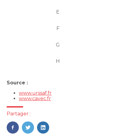
E
F
G
H
Source :
www.urssaf.fr
www.cavec.fr
Partager :
FaceBook
Twitter
LinkedIn