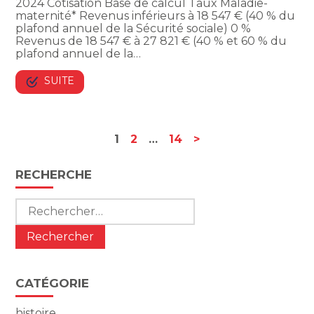
2024 Cotisation Base de calcul Taux Maladie-
maternité* Revenus inférieurs à 18 547 € (40 % du
plafond annuel de la Sécurité sociale) 0 %
Revenus de 18 547 € à 27 821 € (40 % et 60 % du
plafond annuel de la…
SUITE
Navigation
1
2
…
14
>
actualités
Blog
RECHERCHE
sidebar
Rechercher :
CATÉGORIE
histoire