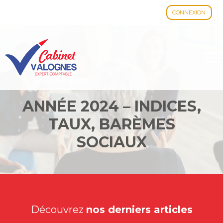
CONNEXION
Aller
au
contenu
ANNÉE 2024 – INDICES,
TAUX, BARÈMES
SOCIAUX
Découvrez
nos derniers articles