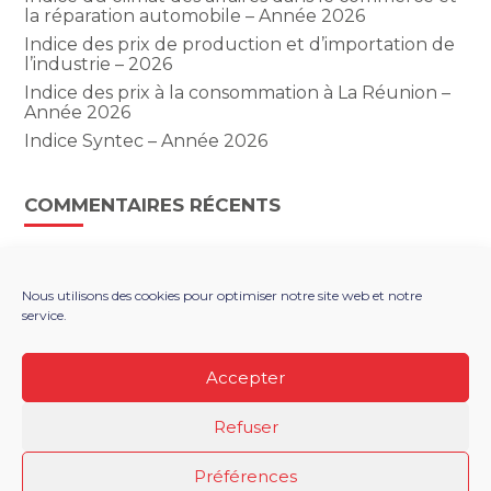
la réparation automobile – Année 2026
Indice des prix de production et d’importation de
l’industrie – 2026
Indice des prix à la consommation à La Réunion –
Année 2026
Indice Syntec – Année 2026
COMMENTAIRES RÉCENTS
Nous utilisons des cookies pour optimiser notre site web et notre
service.
Footer
LE CABINET
NOS SERVICES
Principale
NOS SOLUTIONS NUMÉRIQUES
ACTUALITÉS
Accepter
RECRUTEMENT
CONTACT
Refuser
Footer
PLAN DU SITE
MENTIONS LÉGALES
Préférences