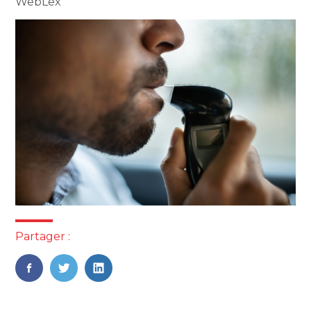
WebLex
Partager :
FaceBook
Twitter
LinkedIn