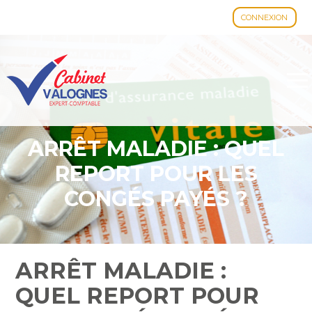
CONNEXION
Aller
au
contenu
ARRÊT MALADIE : QUEL
REPORT POUR LES
CONGÉS PAYÉS ?
ARRÊT MALADIE :
QUEL REPORT POUR