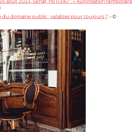
4 août 2023, Sénat, no 03167 : « Autorisation temporair
»
n du domaine public : valables pour toujours ?
– ©