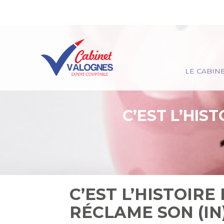
Principal
LE CABIN
Aller
au
contenu
C’EST L’HIS
C’EST L’HISTOIR
RÉCLAME SON (I