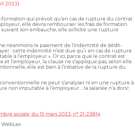
ril 2023)
t-formation qui prévoit qu’en cas de rupture du contrat
mployeur, elle devra rembourser les frais de formation
e suivant son embauche, elle sollicite une rupture
me néanmoins le paiement de l’indemnité de dédit-
ayer : cette indemnité n’est due qu’« en cas de rupture
able à l’employeur ». Or ici, parce que le contrat est
t l’employeur, la clause ne s’applique pas, selon elle.
tionnelle, elle est bien à l’initiative de la rupture du
 conventionnelle ne peut s’analyser ni en une rupture à
upture non imputable à l’employeur… la salariée n’a donc
ambre sociale, du 15 mars 2023, n° 21-23814
t WebLex