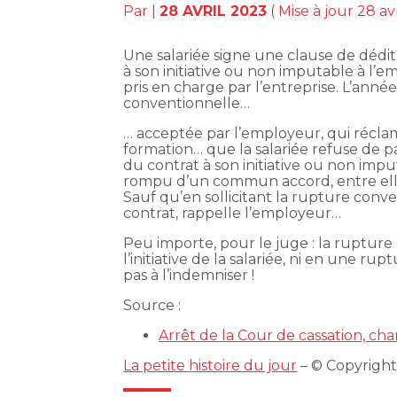
Par
|
28 AVRIL 2023
( Mise à jour 28 av
Une salariée signe une clause de dédi
à son initiative ou non imputable à l’e
pris en charge par l’entreprise. L’anné
conventionnelle…
… acceptée par l’employeur, qui récla
formation… que la salariée refuse de p
du contrat à son initiative ou non imput
rompu d’un commun accord, entre elle e
Sauf qu’en sollicitant la rupture conven
contrat, rappelle l’employeur…
Peu importe, pour le juge : la rupture
l’initiative de la salariée, ni en une r
pas à l’indemniser !
Source :
Arrêt de la Cour de cassation, ch
La petite histoire du jour
– © Copyrigh