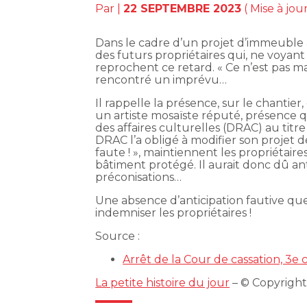
Par
|
22 SEPTEMBRE 2023
( Mise à jo
Dans le cadre d’un projet d’immeuble
des futurs propriétaires qui, ne voyant 
reprochent ce retard. « Ce n’est pas ma
rencontré un imprévu…
Il rappelle la présence, sur le chantie
un artiste mosaïste réputé, présence qu
des affaires culturelles (DRAC) au titr
DRAC l’a obligé à modifier son projet d
faute ! », maintiennent les propriétaire
bâtiment protégé. Il aurait donc dû ant
préconisations…
Une absence d’anticipation fautive qu
indemniser les propriétaires !
Source :
Arrêt de la Cour de cassation, 3e
La petite histoire du jour
– © Copyrigh