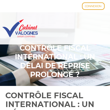
CONNEXION
Aller
au
contenu
CONTRÔLE FISCAL
INTERNATIONAL : UN
DÉLAI DE REPRISE
PROLONGÉ ?
CONTRÔLE FISCAL
INTERNATIONAL : UN