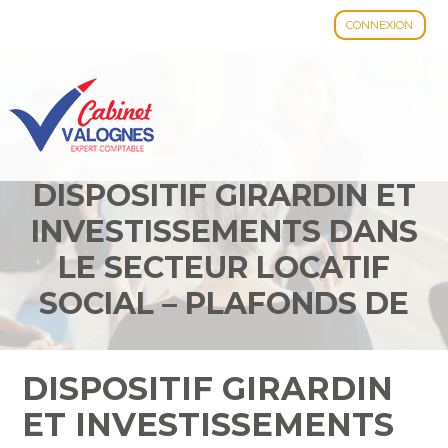
CONNEXION
Aller
au
contenu
DISPOSITIF GIRARDIN ET
INVESTISSEMENTS DANS
LE SECTEUR LOCATIF
SOCIAL – PLAFONDS DE
LOYERS ET DE
RESSOURCES 2023
DISPOSITIF GIRARDIN
ET INVESTISSEMENTS