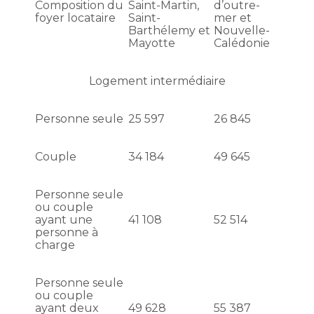
Composition du
Saint-Martin,
d’outre-
foyer locataire
Saint-
mer et
Barthélemy et
Nouvelle-
Mayotte
Calédonie
Logement intermédiaire
Personne seule
25 597
26 845
Couple
34 184
49 645
Personne seule
ou couple
ayant une
41 108
52 514
personne à
charge
Personne seule
ou couple
ayant deux
49 628
55 387