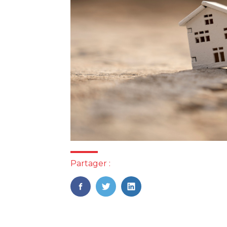
Partager :
FaceBook
Twitter
LinkedIn