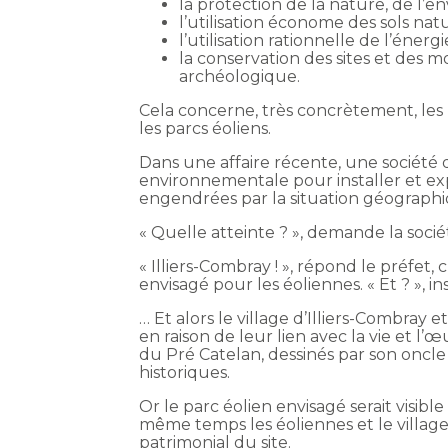
la protection de la nature, de l’
l’utilisation économe des sols natur
l’utilisation rationnelle de l’énergie
la conservation des sites et des
archéologique.
Cela concerne, très concrètement, les u
les parcs éoliens.
Dans une affaire récente, une sociét
environnementale pour installer et exp
engendrées par la situation géographiq
« Quelle atteinte ? », demande la socié
« Illiers-Combray ! », répond le préfet, 
envisagé pour les éoliennes. « Et ? », in
… Et alors le village d’Illiers-Combray
en raison de leur lien avec la vie et l’œ
du Pré Catelan, dessinés par son oncle
historiques.
Or le parc éolien envisagé serait visible 
même temps les éoliennes et le village. 
patrimonial du site.