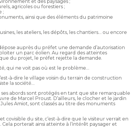
environnement et des paysages ;
els, agricoles ou forestiers ;
 ;
 monuments, ainsi que des éléments du patrimoine
sines, les ateliers, les dépôts, les chantiers… ou encore
é dépose auprès du préfet une demande d’autorisation
loiter un parc éolien. Au regard des atteintes
ue du projet, le préfet rejette la demande.
té, qui ne voit pas où est le problème…
c’est-à-dire le village voisin du terrain de construction
siste la société…
 et ses abords sont protégés en tant que site remarquable
uvre de Marcel Proust. D’ailleurs, le clocher et le jardin
 Jules Amiot, sont classés au titre des monuments
et covisible du site, c’est-à-dire que le visiteur verrait en
Cela porterait ainsi atteinte à l’intérêt paysager et