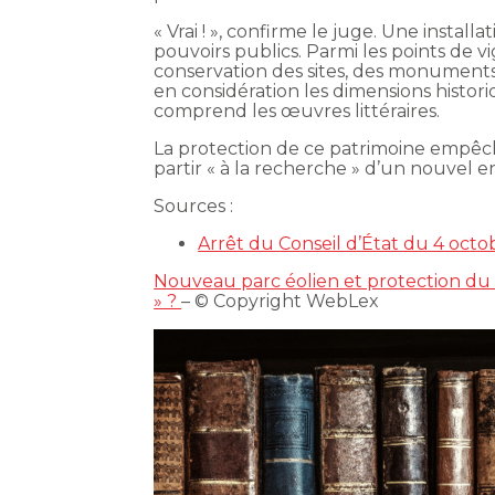
« Vrai ! », confirme le juge. Une install
pouvoirs publics. Parmi les points de vig
conservation des sites, des monuments 
en considération les dimensions historiq
comprend les œuvres littéraires.
La protection de ce patrimoine empêche
partir « à la recherche » d’un nouvel e
Sources :
Arrêt du Conseil d’État du 4 oct
Nouveau parc éolien et protection du 
» ?
– © Copyright WebLex