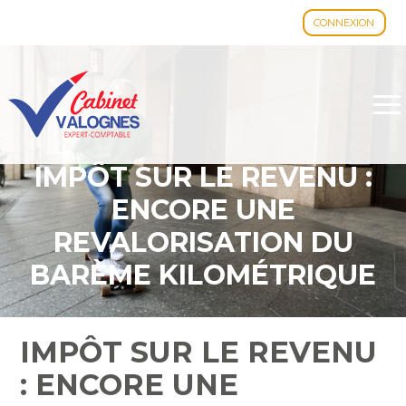
CONNEXION
Aller
au
contenu
IMPÔT SUR LE REVENU :
ENCORE UNE
REVALORISATION DU
BARÈME KILOMÉTRIQUE
?
IMPÔT SUR LE REVENU
: ENCORE UNE