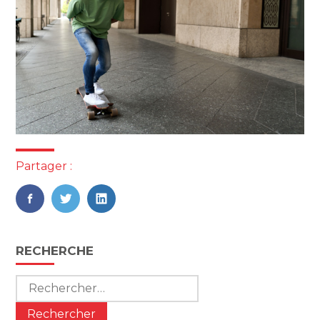
Partager :
FaceBook
Twitter
LinkedIn
Blog
RECHERCHE
sidebar
Rechercher :