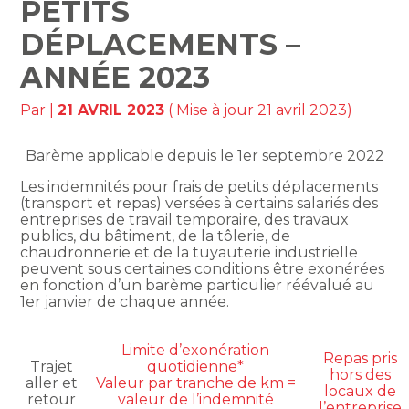
PETITS
DÉPLACEMENTS –
ANNÉE 2023
Par
|
21 AVRIL 2023
( Mise à jour 21 avril 2023)
Barème applicable depuis le 1er septembre 2022
Les indemnités pour frais de petits déplacements
(transport et repas) versées à certains salariés des
entreprises de travail temporaire, des travaux
publics, du bâtiment, de la tôlerie, de
chaudronnerie et de la tuyauterie industrielle
peuvent sous certaines conditions être exonérées
en fonction d’un barème particulier réévalué au
1er janvier de chaque année.
Limite d’exonération
Repas pris
Trajet
quotidienne*
hors des
aller et
Valeur par tranche de km =
locaux de
retour
valeur de l’indemnité
l’entreprise