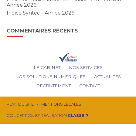
Année 2026
Indice Syntec – Année 2026
COMMENTAIRES RÉCENTS
Footer
LE CABINET
NOS SERVICES
Principale
NOS SOLUTIONS NUMÉRIQUES
ACTUALITÉS
RECRUTEMENT
CONTACT
Footer
PLAN DU SITE
MENTIONS LÉGALES
CONCEPTION ET RÉALISATION
CLASSE 7