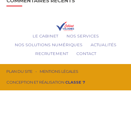
COMMENTAIRES RÉCENTS
Footer
LE CABINET
NOS SERVICES
Principale
NOS SOLUTIONS NUMÉRIQUES
ACTUALITÉS
RECRUTEMENT
CONTACT
Footer
PLAN DU SITE
MENTIONS LÉGALES
CONCEPTION ET RÉALISATION
CLASSE 7