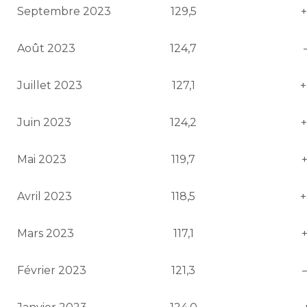
Septembre 2023
129,5
+
Août 2023
124,7
Juillet 2023
127,1
+
Juin 2023
124,2
+
Mai 2023
119,7
+
Avril 2023
118,5
+
Mars 2023
117,1
+
Février 2023
121,3