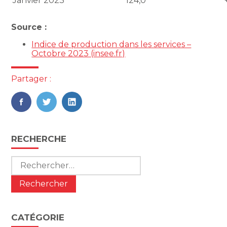
Janvier 2023
124,0
+
Source :
Indice de production dans les services –
Octobre 2023 (insee.fr)
Partager :
FaceBook
Twitter
LinkedIn
Blog
RECHERCHE
sidebar
Rechercher :
CATÉGORIE