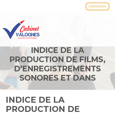
CONNEXION
Aller
au
contenu
INDICE DE LA
PRODUCTION DE FILMS,
D’ENREGISTREMENTS
SONORES ET DANS
L’ÉDITION MUSICALE –
ANNÉE 2023
INDICE DE LA
PRODUCTION DE