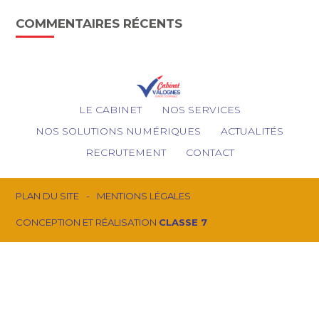
COMMENTAIRES RÉCENTS
Footer
LE CABINET
NOS SERVICES
Principale
NOS SOLUTIONS NUMÉRIQUES
ACTUALITÉS
RECRUTEMENT
CONTACT
Footer
PLAN DU SITE
MENTIONS LÉGALES
CONCEPTION ET RÉALISATION
CLASSE 7