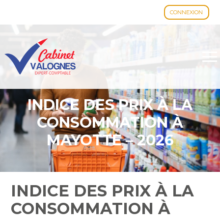
CONNEXION
Aller
au
contenu
INDICE DES PRIX À LA
CONSOMMATION À
MAYOTTE – 2026
INDICE DES PRIX À LA
CONSOMMATION À