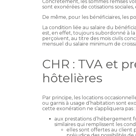
Concrètement, les sommes remises volo
sont exonérées de cotisations sociales, 
De même, pour les bénéficiaires, les p
La condition liée au salaire du bénéficia
est, en effet, toujours subordonné à la 
perçoivent, au titre des mois civils c
mensuel du salaire minimum de croiss
CHR : TVA et pr
hôtelières
Par principe, les locations occasionn
ou garnis à usage d’habitation sont ex
cette exonération ne s’appliquera pas :
aux prestations d’hébergement fo
similaires qui remplissent les cond
elles sont offertes au clien
préjudice des possibilités d