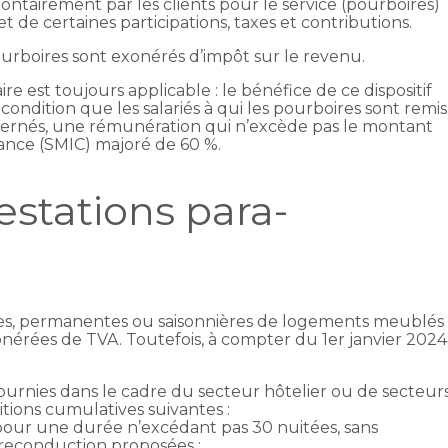
ntairement par les clients pour le service (pourboires)
et de certaines participations, taxes et contributions.
ourboires sont exonérés d’impôt sur le revenu.
ire est toujours applicable : le bénéfice de ce dispositif
condition que les salariés à qui les pourboires sont remis
oncernés, une rémunération qui n’excède pas le montant
ance (SMIC) majoré de 60 %.
estations para-
elles, permanentes ou saisonnières de logements meublés
onérées de TVA. Toutefois, à compter du 1er janvier 2024
urnies dans le cadre du secteur hôtelier ou de secteur
itions cumulatives suivantes :
t pour une durée n’excédant pas 30 nuitées, sans
e reconduction proposées ;