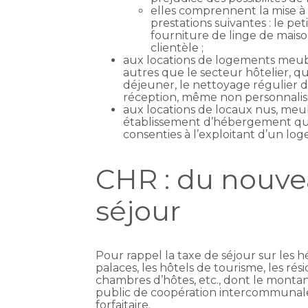
elles comprennent la mise à 
prestations suivantes : le pe
fourniture de linge de maiso
clientèle ;
aux locations de logements meubl
autres que le secteur hôtelier, qui
déjeuner, le nettoyage régulier de
réception, même non personnalisée
aux locations de locaux nus, meub
établissement d’hébergement qui r
consenties à l’exploitant d’un lo
CHR : du nouve
séjour
Pour rappel la taxe de séjour sur les 
palaces, les hôtels de tourisme, les rés
chambres d’hôtes, etc., dont le montan
public de coopération intercommunale) 
forfaitaire.