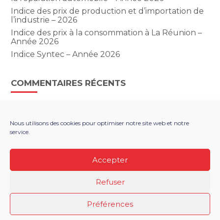
Indice des prix de production et d’importation de
l’industrie – 2026
Indice des prix à la consommation à La Réunion –
Année 2026
Indice Syntec – Année 2026
COMMENTAIRES RÉCENTS
Nous utilisons des cookies pour optimiser notre site web et notre
service.
Footer
LE CABINET
NOS SERVICES
Principale
NOS SOLUTIONS NUMÉRIQUES
ACTUALITÉS
Accepter
RECRUTEMENT
CONTACT
Refuser
Footer
PLAN DU SITE
MENTIONS LÉGALES
Préférences