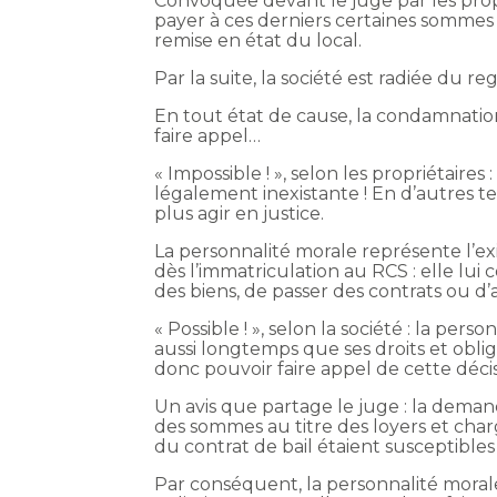
Convoquée devant le juge par les prop
payer à ces derniers certaines sommes a
remise en état du local.
Par la suite, la société est radiée du r
En tout état de cause, la condamnation 
faire appel…
« Impossible ! », selon les propriétaires
légalement inexistante ! En d’autres t
plus agir en justice.
La personnalité morale représente l’ex
dès l’immatriculation au RCS : elle lui
des biens, de passer des contrats ou d’a
« Possible ! », selon la société : la per
aussi longtemps que ses droits et obliga
donc pouvoir faire appel de cette décis
Un avis que partage le juge : la dem
des sommes au titre des loyers et charg
du contrat de bail étaient susceptible
Par conséquent, la personnalité morale