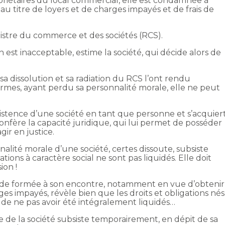
riétaires du local commercial, elle est condamnée à
u titre de loyers et de charges impayés et de frais de
egistre du commerce et des sociétés (RCS).
est inacceptable, estime la société, qui décide alors de
 : sa dissolution et sa radiation du RCS l’ont rendu
ermes, ayant perdu sa personnalité morale, elle ne peut
istence d’une société en tant que personne et s’acquier
 confère la capacité juridique, qui lui permet de posséder
gir en justice.
sonnalité morale d’une société, certes dissoute, subsiste
tions à caractère social ne sont pas liquidés. Elle doit
ion !
ande formée à son encontre, notamment en vue d’obtenir
es impayés, révèle bien que les droits et obligations nés
s de ne pas avoir été intégralement liquidés…
 de la société subsiste temporairement, en dépit de sa