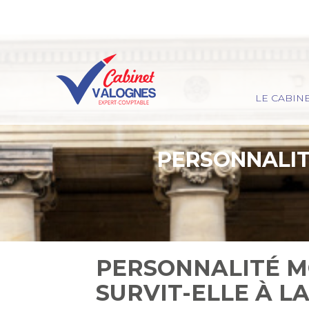
Principal
LE CABIN
Aller
au
contenu
PERSONNALITÉ
PERSONNALITÉ MO
SURVIT-ELLE À L