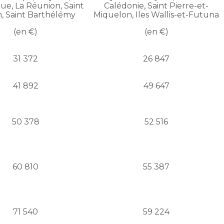
ue, La Réunion, Saint
Calédonie, Saint Pierre-et-
n, Saint Barthélémy
Miquelon, Iles Wallis-et-Futuna
(en €)
(en €)
31 372
26 847
41 892
49 647
50 378
52 516
60 810
55 387
71 540
59 224