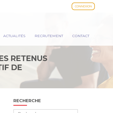
CONNEXION
ACTUALITÉS
RECRUTEMENT
CONTACT
ES RETENUS
IF DE
R » – BARÈME
Blog
RECHERCHE
sidebar
Rechercher :