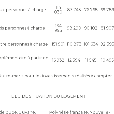
114
ux personnes à charge
83 743
76 768
69 78
030
134
ois personnes à charge
98 290
90 102
81 907
993
tre personnes à charge
151 901
110 873
101 634
92 39
plémentaire à partir de
16 932
12 594
11 545
10 495
e Outre-mer » pour les investissements réalisés à compter
LIEU DE SITUATION DU LOGEMENT
eloupe, Guyane,
Polynésie française, Nouvelle-