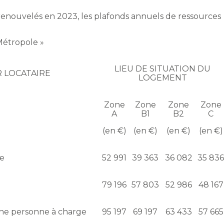
renouvelés en 2023, les plafonds annuels de ressources
 Métropole »
LIEU DE SITUATION DU
 LOCATAIRE
LOGEMENT
Zone
Zone
Zone
Zone
A
B1
B2
C
(en €)
(en €)
(en €)
(en €)
e
52 991
39 363
36 082
35 836
79 196
57 803
52 986
48 167
ne personne à charge
95 197
69 197
63 433
57 665