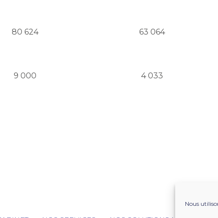
80 624
63 064
9 000
4 033
Nous utiliso
ter