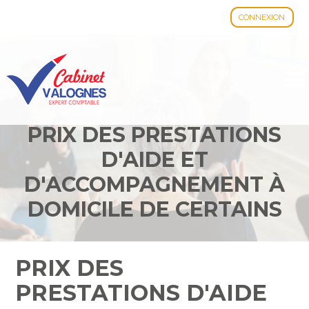
CONNEXION
Aller
au
contenu
PRIX DES PRESTATIONS
D'AIDE ET
D'ACCOMPAGNEMENT À
DOMICILE DE CERTAINS
SERVICES AUTONOMIE À
DOMICILE – ANNÉE 2024
PRIX DES
PRESTATIONS D'AIDE