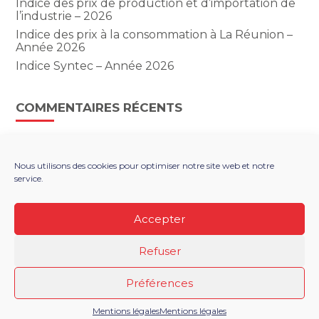
Indice des prix de production et d’importation de
l’industrie – 2026
Indice des prix à la consommation à La Réunion –
Année 2026
Indice Syntec – Année 2026
COMMENTAIRES RÉCENTS
Nous utilisons des cookies pour optimiser notre site web et notre
service.
Footer
LE CABINET
NOS SERVICES
Principale
NOS SOLUTIONS NUMÉRIQUES
ACTUALITÉS
Accepter
RECRUTEMENT
CONTACT
Refuser
Footer
PLAN DU SITE
MENTIONS LÉGALES
Préférences
CONCEPTION ET RÉALISATION
CLASSE 7
Mentions légales
Mentions légales