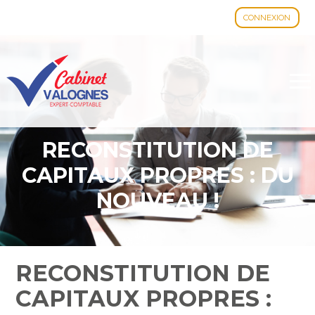
CONNEXION
Aller
au
contenu
RECONSTITUTION DE
CAPITAUX PROPRES : DU
NOUVEAU !
RECONSTITUTION DE
CAPITAUX PROPRES :