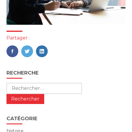
Partager :
FaceBook
Twitter
LinkedIn
Blog
RECHERCHE
sidebar
Rechercher :
CATÉGORIE
histoire