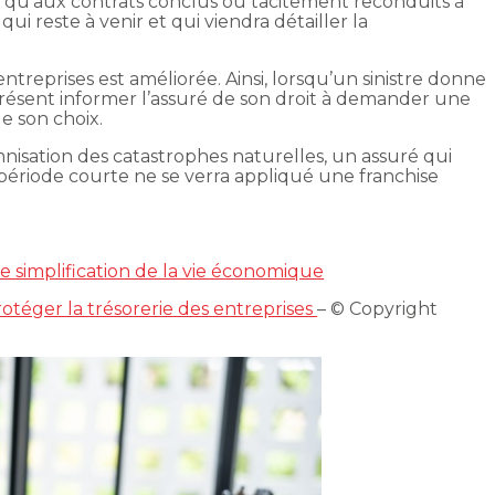
nt qu’aux contrats conclus ou tacitement reconduits à
ui reste à venir et qui viendra détailler la
entreprises est améliorée. Ainsi, lorsqu’un sinistre donne
 présent informer l’assuré de son droit à demander une
de son choix.
nisation des catastrophes naturelles, un assuré qui
 période courte ne se verra appliqué une franchise
 simplification de la vie économique
rotéger la trésorerie des entreprises
– © Copyright