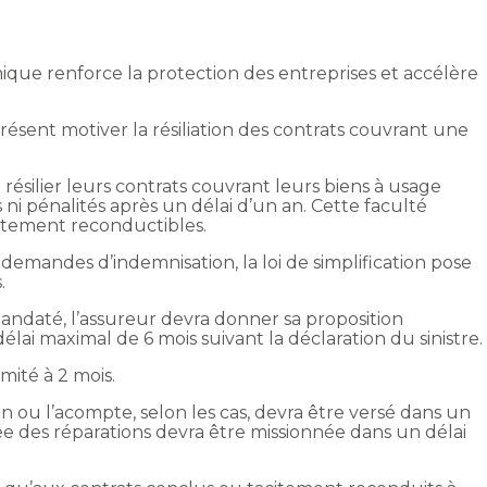
omique renforce la protection des entreprises et accélère
résent motiver la résiliation des contrats couvrant une
résilier leurs contrats couvrant leurs biens à usage
 ni pénalités après un délai d’un an. Cette faculté
citement reconductibles.
s demandes d’indemnisation, la loi de simplification pose
.
ndaté, l’assureur devra donner sa proposition
lai maximal de 6 mois suivant la déclaration du sinistre.
imité à 2 mois.
on ou l’acompte, selon les cas, devra être versé dans un
gée des réparations devra être missionnée dans un délai