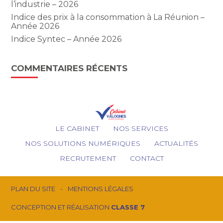
l’industrie – 2026
Indice des prix à la consommation à La Réunion –
Année 2026
Indice Syntec – Année 2026
COMMENTAIRES RÉCENTS
Footer
LE CABINET
NOS SERVICES
Principale
NOS SOLUTIONS NUMÉRIQUES
ACTUALITÉS
RECRUTEMENT
CONTACT
Footer
PLAN DU SITE
MENTIONS LÉGALES
CONCEPTION ET RÉALISATION
CLASSE 7