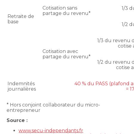
Cotisation sans
1/3 
partage du revenu*
Retraite de
base
1/2 
1/3 du revenu d
cotise 
Cotisation avec
partage du revenu*
1/2 du revenu d
cotise a
Indemnités
40 % du PASS (plafond an
journalières
= 1
* Hors conjoint collaborateur du micro-
entrepreneur
Source :
www.secu-independants.fr