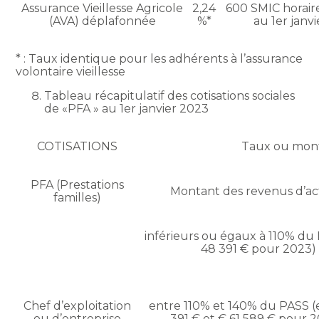
Assurance Vieillesse Agricole
2,24
600 SMIC horaire
(AVA) déplafonnée
%*
au 1er janv
* : Taux identique pour les adhérents à l’assurance
volontaire vieillesse
Tableau récapitulatif des cotisations sociales
de «PFA » au 1er janvier 2023
COTISATIONS
Taux ou mon
PFA (Prestations
Montant des revenus d’act
familles)
inférieurs ou égaux à 110% du 
48 391 € pour 2023)
Chef d’exploitation
entre 110% et 140% du PASS 
ou d’entreprise
391 € et € 61 589 € pour 2