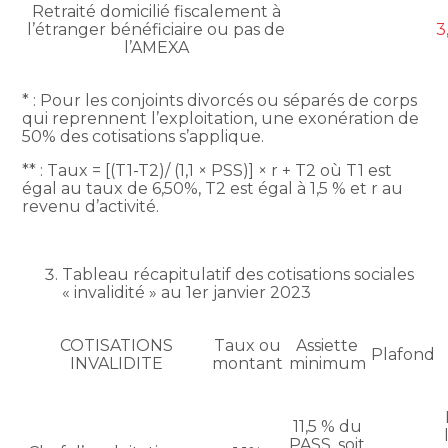
Retraité domicilié fiscalement à
l’étranger bénéficiaire ou pas de
3
l’AMEXA
* : Pour les conjoints divorcés ou séparés de corps
qui reprennent l’exploitation, une exonération de
50% des cotisations s’applique.
** : Taux = [(T1-T2)/ (1,1 × PSS)] × r + T2 où T1 est
égal au taux de 6,50%, T2 est égal à 1,5 % et r au
revenu d’activité.
Tableau récapitulatif des cotisations sociales
« invalidité » au 1er janvier 2023
COTISATIONS
Taux ou
Assiette
Plafond
INVALIDITE
montant
minimum
11,5 % du
PASS, soit