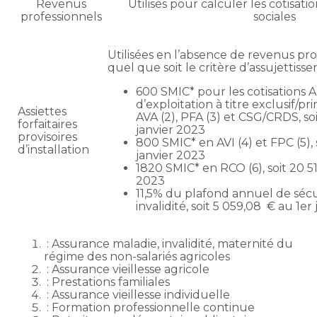
Revenus
Utilisés pour calculer les cotisati
professionnels
sociales
Utilisées en l’absence de revenus prof
quel que soit le critère d’assujettiss
600 SMIC* pour les cotisations 
d’exploitation à titre exclusif/pr
Assiettes
AVA (2), PFA (3) et CSG/CRDS, soi
forfaitaires
janvier 2023
provisoires
800 SMIC* en AVI (4) et FPC (5), 
d’installation
janvier 2023
1820 SMIC* en RCO (6), soit 20 51
2023
11,5% du plafond annuel de sécu
invalidité, soit 5 059,08 € au 1er
: Assurance maladie, invalidité, maternité du
régime des non-salariés agricoles
: Assurance vieillesse agricole
: Prestations familiales
: Assurance vieillesse individuelle
: Formation professionnelle continue