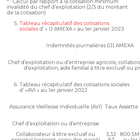
* : Calcul par rapport à la cotisation minimum
invalidité du chef d’exploitation (2/3 du montant
de la cotisation)
Tableau récapitulatif des cotisations
sociales
d’ « IJ AMEXA » au 1er janvier 2023
Indemnités journalières (IJ) AMEXA
Chef d’exploitation ou d’entreprise agricole, collabor
d’exploitation, aide familial à titre exclusif ou p
Tableau récapitulatif des cotisations sociales
d’ «AVI » au 1er janvier 2022
Assurance Vieillesse Individuelle (AVI)
Taux
Assiett
Chef d’exploitation ou d’entreprise
Collaborateur à titre exclusif ou
3,32
800 SMI
principal (conjoint, concubin, pacsé)
%*
au 1er