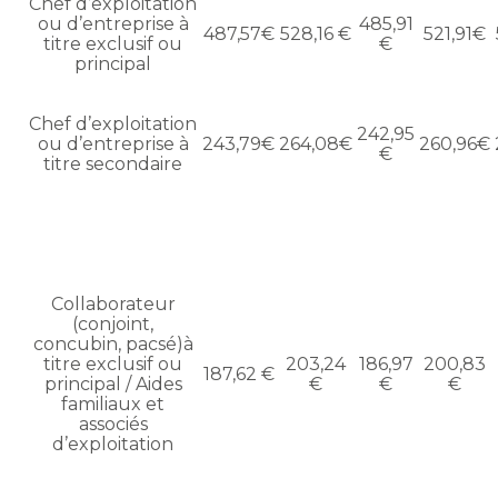
Chef d’exploitation
ou d’entreprise à
485,91
487,57€
528,16 €
521,91€
titre exclusif ou
€
principal
Chef d’exploitation
242,95
ou d’entreprise à
243,79€
264,08€
260,96€
€
titre secondaire
Collaborateur
(conjoint,
concubin, pacsé)à
titre exclusif ou
203,24
186,97
200,83
187,62 €
principal / Aides
€
€
€
familiaux et
associés
d’exploitation