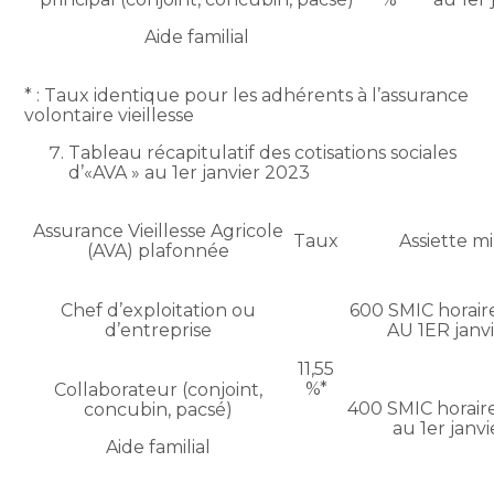
Aide familial
* : Taux identique pour les adhérents à l’assurance
volontaire vieillesse
Tableau récapitulatif des cotisations sociales
d’«AVA » au 1er janvier 2023
Assurance Vieillesse Agricole
Taux
Assiette 
(AVA) plafonnée
Chef d’exploitation ou
600 SMIC horaire
d’entreprise
AU 1ER janv
11,55
%*
Collaborateur (conjoint,
400 SMIC horaire
concubin, pacsé)
au 1er janv
Aide familial