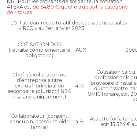
NB : Pour les cotisants de solidarité, la cotisation
ATEXA est
de 64,80 €, quelle que soit la catégorie
de risques.
Tableau récapitulatif des cotisations sociales
« RCO » au 1er janvier 2023
COTISATION RCO
(retraite complémentaire
TAUX
Spéci
obligatoire)
Cotisation calcu
Chef d’exploitation ou
professionnels ou l
d’entreprise à titre
provisoire d’install
exclusif, principal ou
4 %
d’une assiette mi
secondaire (pluriactif NSA
SMIC horaire, soit 20
+ salarié uniquement)
2
Collaborateur (conjoint,
Assiette forfaitaire
concubin, pacsé) et Aide
4 %
soit 13 524 € a
familial