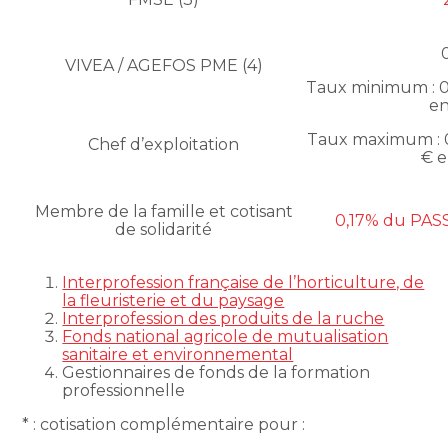
VIVEA / AGEFOS PME (4)
Taux minimum : 0
en
Taux maximum : 0
Chef d’exploitation
€ e
Membre de la famille et cotisant
0,17% du PASS
de solidarité
Interprofession française de l’horticulture, de
la fleuristerie et du paysage
Interprofession des produits de la ruche
Fonds national agricole de mutualisation
sanitaire et environnemental
Gestionnaires de fonds de la formation
professionnelle
* : cotisation complémentaire pour :