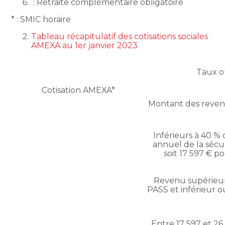
: Retraite complémentaire obligatoire
* : SMIC horaire
Tableau récapitulatif des cotisations sociales
AMEXA au 1er janvier 2023
Taux 
Cotisation AMEXA*
Montant des revenu
Inférieurs à 40 %
annuel de la sécur
soit 17 597 € p
Revenu supérieu
PASS et inférieur o
Entre 17 597 et 26