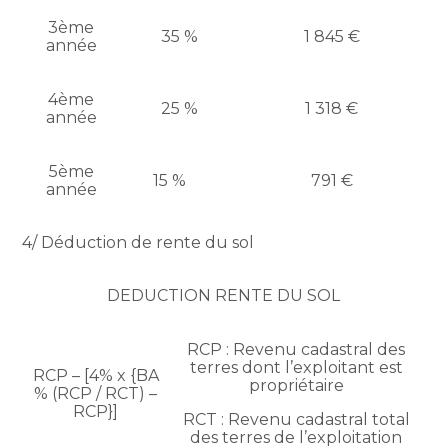
3ème
35 %
1 845 €
année
4ème
25 %
1 318 €
année
5ème
15 %
791 €
année
4/ Déduction de rente du sol
DEDUCTION RENTE DU SOL
RCP : Revenu cadastral des
terres dont l’exploitant est
RCP – [4% x {BA
propriétaire
% (RCP / RCT) –
RCP}]
RCT : Revenu cadastral total
des terres de l’exploitation