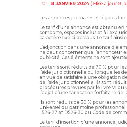
Par
|
8 JANVIER 2024
( Mise à jour 8 j
Les annonces judiciaires et légales font
Le tarif d’une annonce est obtenu en m
comporte, espaces inclus et à l’exclusi
caractère fixé ci-dessous. Le tarif ains
L’adjonction dans une annonce d’éléme
ne peut concerner que l’annonceur en
publicité. Ces éléments ne sont ajouté
Les tarifs sont réduits de 70 % pour le
l’aide juridictionnelle ou lorsque les 
en vue de satisfaire à une obligation 
de l’aide juridictionnelle. Ils sont réd
procédures prévues par le livre VI du
l’objet d’une tarification forfaitaire d
Ils sont réduits de 50 % pour les annon
universel du patrimoine professionnel 
L526-27 et D526-30 du Code de comm
Le tarif d’insertion d’une annonce judi