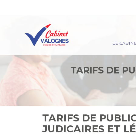
Principal
LE CABIN
Aller
au
contenu
TARIFS DE P
TARIFS DE PUBL
JUDICAIRES ET L