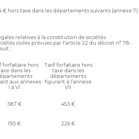
04 € hors taxe dans les départements suivants (annexe 7) 
gales relatives à la constitution de sociétés
iétés civiles prévues par l’article 22 du décret n° 78-
uit :
f forfaitaire hors
Tarif forfaitaire hors
taxe dans les
taxe dans les
épartements
départements
rant aux annexes
figurant à l’annexe
I à VI
VII
387 €
453 €
193 €
226 €