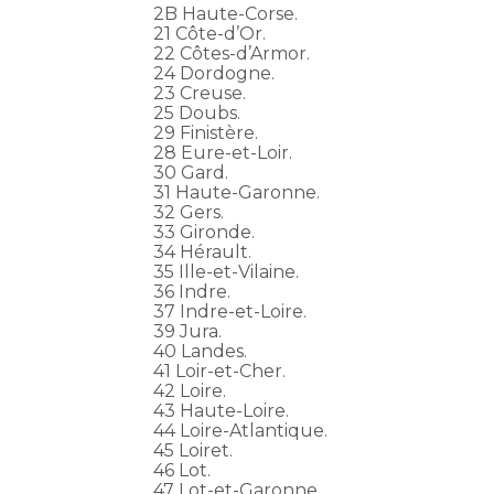
2B Haute-Corse.
21 Côte-d’Or.
22 Côtes-d’Armor.
24 Dordogne.
23 Creuse.
25 Doubs.
29 Finistère.
28 Eure-et-Loir.
30 Gard.
31 Haute-Garonne.
32 Gers.
33 Gironde.
34 Hérault.
35 Ille-et-Vilaine.
36 Indre.
37 Indre-et-Loire.
39 Jura.
40 Landes.
41 Loir-et-Cher.
42 Loire.
43 Haute-Loire.
44 Loire-Atlantique.
45 Loiret.
46 Lot.
47 Lot-et-Garonne.