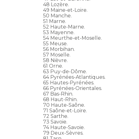
48 Lozère.
49 Maine-et-Loire.
50 Manche.
51 Marne.
52 Haute-Marne.
53 Mayenne.
54 Meurthe-et-Moselle.
55 Meuse.
56 Morbihan.
57 Moselle.
58 Nièvre.
61 Orne.
63 Puy-de-Dôme.
64 Pyrénées-Atlantiques.
65 Hautes-Pyrénées.
66 Pyrénées-Orientales.
67 Bas-Rhin.
68 Haut-Rhin.
70 Haute-Saône.
71 Saône-et-Loire.
72 Sarthe.
73 Savoie.
74 Haute-Savoie.
79 Deux-Sèvres.
81 Tarn.