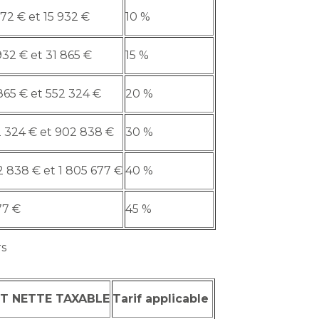
72 € et 15 932 €
10 %
32 € et 31 865 €
15 %
865 € et 552 324 €
20 %
 324 € et 902 838 €
30 %
 838 € et 1 805 677 €
40 %
77 €
45 %
rs
T NETTE TAXABLE
Tarif applicable