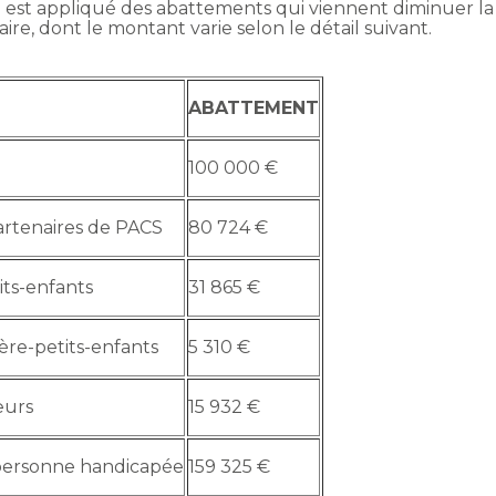
 il est appliqué des abattements qui viennent diminuer la
re, dont le montant varie selon le détail suivant.
ABATTEMENT
100 000 €
artenaires de PACS
80 724 €
its-enfants
31 865 €
ère-petits-enfants
5 310 €
œurs
15 932 €
personne handicapée
159 325 €