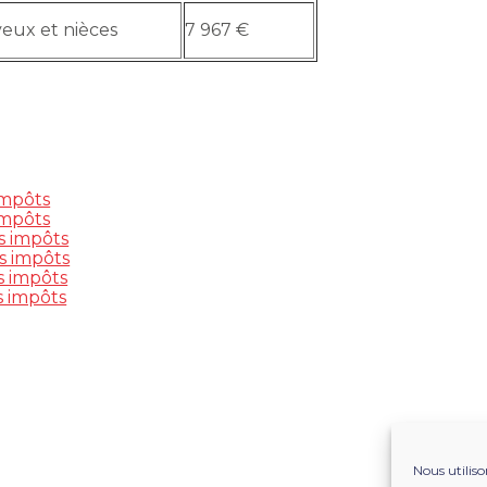
eux et nièces
7 967 €
impôts
impôts
s impôts
s impôts
s impôts
s impôts
Nous utiliso