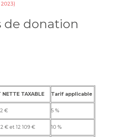
t 2023)
ts de donation
T NETTE TAXABLE
Tarif applicable
72 €
5 %
2 € et 12 109 €
10 %