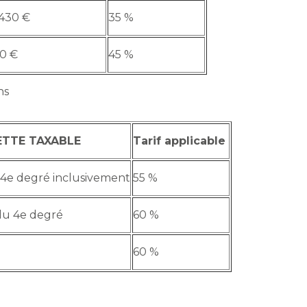
 430 €
35 %
30 €
45 %
ns
ETTE TAXABLE
Tarif applicable
 4e degré inclusivement
55 %
du 4e degré
60 %
60 %