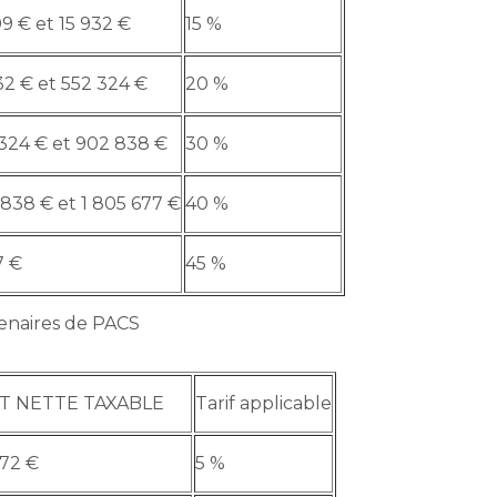
9 € et 15 932 €
15 %
32 € et 552 324 €
20 %
324 € et 902 838 €
30 %
838 € et 1 805 677 €
40 %
7 €
45 %
tenaires de PACS
T NETTE TAXABLE
Tarif applicable
072 €
5 %