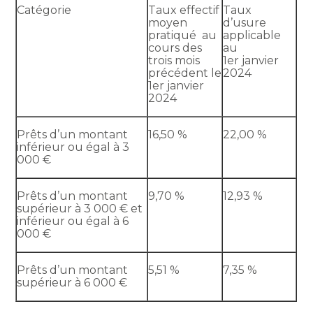
Catégorie
Taux effectif
Taux
moyen
d’usure
pratiqué au
applicable
cours des
au
trois mois
1er janvier
précédent le
2024
1er janvier
2024
Prêts d’un montant
16,50 %
22,00 %
inférieur ou égal à 3
000 €
Prêts d’un montant
9,70 %
12,93 %
supérieur à 3 000 € et
inférieur ou égal à 6
000 €
Prêts d’un montant
5,51 %
7,35 %
supérieur à 6 000 €