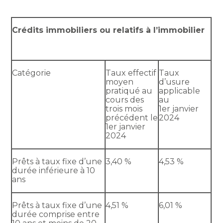
Crédits immobiliers ou relatifs à l’immobilier
Catégorie
Taux effectif
Taux
moyen
d’usure
pratiqué au
applicable
cours des
au
trois mois
1er janvier
précédent le
2024
1er janvier
2024
Prêts à taux fixe d’une
3,40 %
4,53 %
durée inférieure à 10
ans
Prêts à taux fixe d’une
4,51 %
6,01 %
durée comprise entre