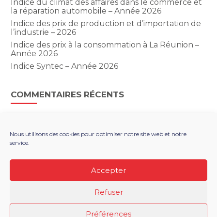
Indice du climat des affaires dans le commerce et
la réparation automobile – Année 2026
Indice des prix de production et d’importation de
l’industrie – 2026
Indice des prix à la consommation à La Réunion –
Année 2026
Indice Syntec – Année 2026
COMMENTAIRES RÉCENTS
Nous utilisons des cookies pour optimiser notre site web et notre
service.
Footer
LE CABINET
NOS SERVICES
Principale
NOS SOLUTIONS NUMÉRIQUES
ACTUALITÉS
Accepter
RECRUTEMENT
CONTACT
Refuser
Footer
PLAN DU SITE
MENTIONS LÉGALES
Préférences