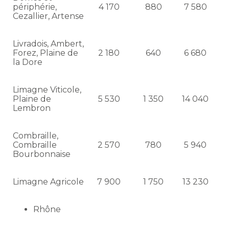
périphérie,
4 170
880
7 580
Cezallier, Artense
Livradois, Ambert,
Forez, Plaine de
2 180
640
6 680
la Dore
Limagne Viticole,
Plaine de
5 530
1 350
14 040
Lembron
Combraille,
Combraille
2 570
780
5 940
Bourbonnaise
Limagne Agricole
7 900
1 750
13 230
Rhône