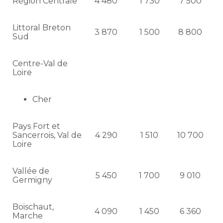
Région Centrale
4 480
1 730
7 500
Littoral Breton
3 870
1 500
8 800
Sud
Centre-Val de
Loire
Cher
Pays Fort et
Sancerrois, Val de
4 290
1 510
10 700
Loire
Vallée de
5 450
1 700
9 010
Germigny
Boischaut,
4 090
1 450
6 360
Marche