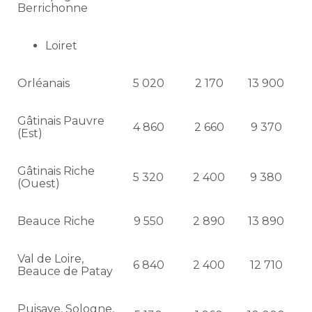
Berrichonne
Loiret
Orléanais
5 020
2 170
13 900
Gâtinais Pauvre
4 860
2 660
9 370
(Est)
Gâtinais Riche
5 320
2 400
9 380
(Ouest)
Beauce Riche
9 550
2 890
13 890
Val de Loire,
6 840
2 400
12 710
Beauce de Patay
Puisaye, Sologne,