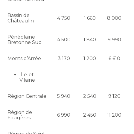
Bassin de
4 750
1 660
8 000
Châteaulin
Pénéplaine
4 500
1 840
9 990
Bretonne Sud
Monts d’Arrée
3 170
1 200
6 610
Ille-et-
Vilaine
Région Centrale
5 940
2 540
9 120
Région de
6 990
2 450
11 200
Fougères
Région de Saint-