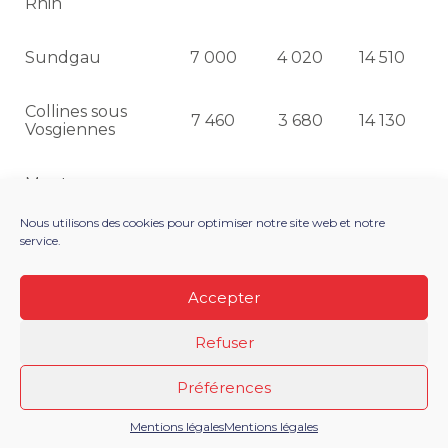
Rhin
Sundgau
7 000
4 020
14 510
Collines sous
7 460
3 680
14 130
Vosgiennes
Montagne
4 130
1 990
9 910
Vosgienne
Nous utilisons des cookies pour optimiser notre site web et notre
service.
Jura
7 520
4 880
13 380
Accepter
Plaine du Rhin
7 720
3 500
15 850
Refuser
Haute-
Marne
Préférences
Mentions légales
Mentions légales
Bassigny,
3 040
1 490
5 360