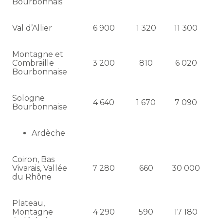
Bourbonnais
Val d’Allier
6 900
1 320
11 300
Montagne et
Combraille
3 200
810
6 020
Bourbonnaise
Sologne
4 640
1 670
7 090
Bourbonnaise
Ardèche
Coiron, Bas
Vivarais, Vallée
7 280
660
30 000
du Rhône
Plateau,
Montagne
4 290
590
17 180