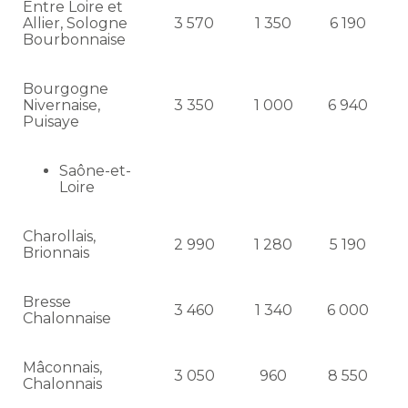
Entre Loire et
Allier, Sologne
3 570
1 350
6 190
Bourbonnaise
Bourgogne
Nivernaise,
3 350
1 000
6 940
Puisaye
Saône-et-
Loire
Charollais,
2 990
1 280
5 190
Brionnais
Bresse
3 460
1 340
6 000
Chalonnaise
Mâconnais,
3 050
960
8 550
Chalonnais