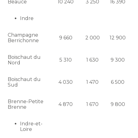
Beauce
10 240
3 250
16 390
Indre
Champagne
9 660
2 000
12 900
Berrichonne
Boischaut du
5 310
1 630
9 300
Nord
Boischaut du
4 030
1 470
6 500
Sud
Brenne-Petite
4 870
1 670
9 800
Brenne
Indre-et-
Loire