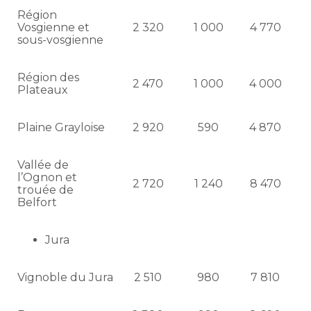
Région
Vosgienne et
2 320
1 000
4 770
sous-vosgienne
Région des
2 470
1 000
4 000
Plateaux
Plaine Grayloise
2 920
590
4 870
Vallée de
l’Ognon et
2 720
1 240
8 470
trouée de
Belfort
Jura
Vignoble du Jura
2 510
980
7 810