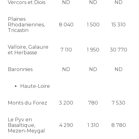
Vercors et Diois
ND
ND
ND
Plaines
Rhodaniennes,
8 040
1 500
15 310
Tricastin
Valloire, Galaure
7 110
1 950
30 770
et Herbasse
Baronnies
ND
ND
ND
Haute-Loire
Monts du Forez
3 200
780
7 530
Le Pyv en
Basaltique,
4 290
1 310
8 780
Mezen-Meygal