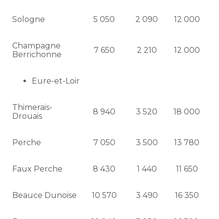
Sologne
5 050
2 090
12 000
Champagne
7 650
2 210
12 000
Berrichonne
Eure-et-Loir
Thimerais-
8 940
3 520
18 000
Drouais
Perche
7 050
3 500
13 780
Faux Perche
8 430
1 440
11 650
Beauce Dunoise
10 570
3 490
16 350