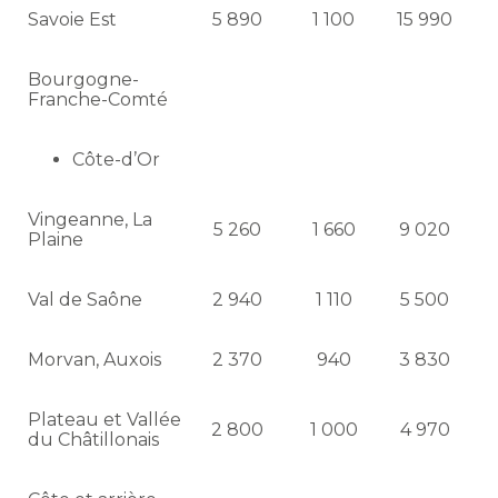
Savoie Est
5 890
1 100
15 990
Bourgogne-
Franche-Comté
Côte-d’Or
Vingeanne, La
5 260
1 660
9 020
Plaine
Val de Saône
2 940
1 110
5 500
Morvan, Auxois
2 370
940
3 830
Plateau et Vallée
2 800
1 000
4 970
du Châtillonais