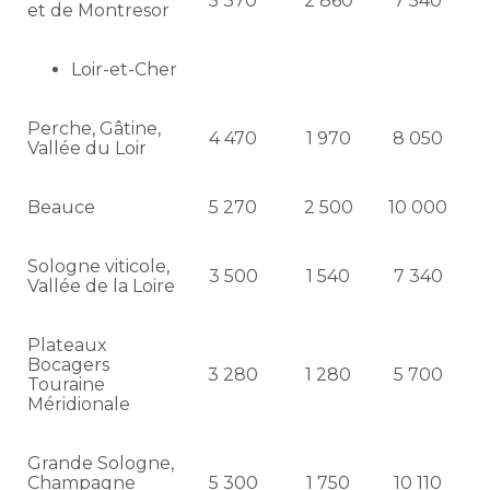
5 370
2 860
7 540
et de Montresor
Loir-et-Cher
Perche, Gâtine,
4 470
1 970
8 050
Vallée du Loir
Beauce
5 270
2 500
10 000
Sologne viticole,
3 500
1 540
7 340
Vallée de la Loire
Plateaux
Bocagers
3 280
1 280
5 700
Touraine
Méridionale
Grande Sologne,
Champagne
5 300
1 750
10 110