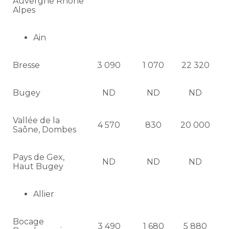
Auvergne Rhône
Alpes
Ain
Bresse
3 090
1 070
22 320
Bugey
ND
ND
ND
Vallée de la
4 570
830
20 000
Saône, Dombes
Pays de Gex,
ND
ND
ND
Haut Bugey
Allier
Bocage
3 490
1 680
5 880