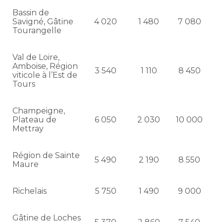
Bassin de
Savigné, Gâtine
4 020
1 480
7 080
Tourangelle
Val de Loire,
Amboise, Région
3 540
1 110
8 450
viticole à l’Est de
Tours
Champeigne,
Plateau de
6 050
2 030
10 000
Mettray
Région de Sainte
5 490
2 190
8 550
Maure
Richelais
5 750
1 490
9 000
Gâtine de Loches