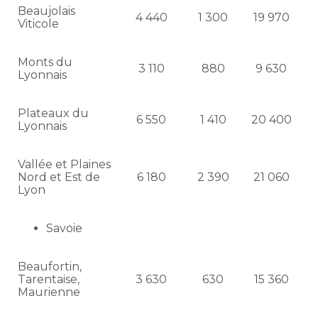
Beaujolais
4 440
1 300
19 970
Viticole
Monts du
3 110
880
9 630
Lyonnais
Plateaux du
6 550
1 410
20 400
Lyonnais
Vallée et Plaines
Nord et Est de
6 180
2 390
21 060
Lyon
Savoie
Beaufortin,
Tarentaise,
3 630
630
15 360
Maurienne