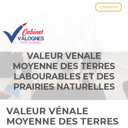
CONNEXION
Aller
au
contenu
VALEUR VÉNALE
MOYENNE DES TERRES
LABOURABLES ET DES
PRAIRIES NATURELLES
EN 2022 POUR LES
TERRES AGRICOLES D'AU
VALEUR VÉNALE
MOINS 70 ARES, LIBRES À
MOYENNE DES TERRES
LA VENTE