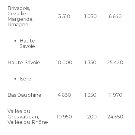
Brivadois,
Cezallier,
3 510
1 050
6 640
Margeride,
Limagne
Haute-
Savoie
Haute-Savoie
10 000
1 350
25 420
Isère
Bas Dauphine
4 680
1 350
11 970
Vallée du
Gresivaudan,
10 950
1 200
24 550
Vallée du Rhône