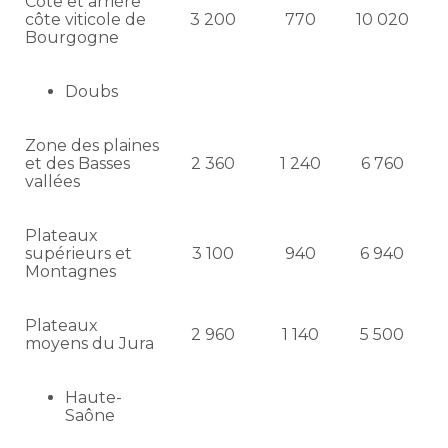
Côte et arrière
côte viticole de
3 200
770
10 020
Bourgogne
Doubs
Zone des plaines
et des Basses
2 360
1 240
6 760
vallées
Plateaux
supérieurs et
3 100
940
6 940
Montagnes
Plateaux
2 960
1 140
5 500
moyens du Jura
Haute-
Saône