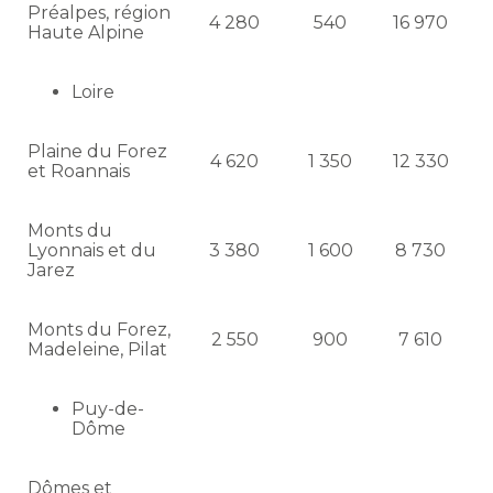
Préalpes, région
4 280
540
16 970
Haute Alpine
Loire
Plaine du Forez
4 620
1 350
12 330
et Roannais
Monts du
Lyonnais et du
3 380
1 600
8 730
Jarez
Monts du Forez,
2 550
900
7 610
Madeleine, Pilat
Puy-de-
Dôme
Dômes et