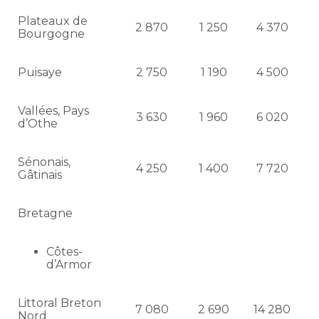
Plateaux de
2 870
1 250
4 370
Bourgogne
Puisaye
2 750
1 190
4 500
Vallées, Pays
3 630
1 960
6 020
d’Othe
Sénonais,
4 250
1 400
7 720
Gâtinais
Bretagne
Côtes-
d’Armor
Littoral Breton
7 080
2 690
14 280
Nord