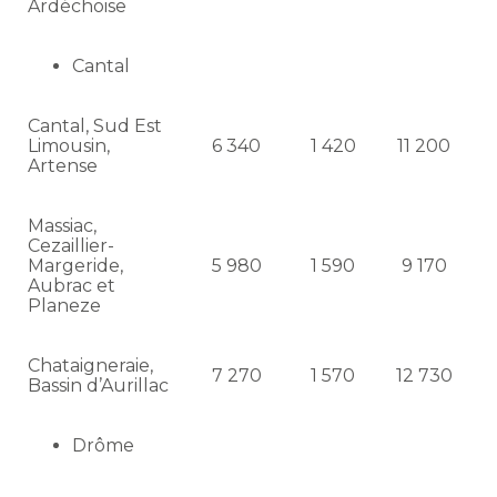
Ardéchoise
Cantal
Cantal, Sud Est
Limousin,
6 340
1 420
11 200
Artense
Massiac,
Cezaillier-
Margeride,
5 980
1 590
9 170
Aubrac et
Planeze
Chataigneraie,
7 270
1 570
12 730
Bassin d’Aurillac
Drôme