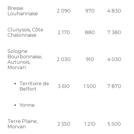
Bresse
2 090
970
4 830
Louhannaise
Clunysois, Côte
2 170
880
7 380
Chalonnaise
Sologne
Bourbonnaise,
2 030
910
4 030
Autunois,
Morvan
Territoire de
3 610
1 500
7 870
Belfort
Yonne
Terre Plaine,
2 550
1 210
5 500
Morvan