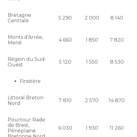
Bretagne
5 290
2 000
8 140
Centrale
Monts d’Arrée,
4 660
1 850
7 820
Mené
Région du Sud-
5 120
1 550
8 530
Ouest
Finistère
Littoral Breton
7 810
2 570
14 870
Nord
Pourtour Rade
de Brest,
6 030
1 930
11 260
Pénéplaine
Bretonne Nord