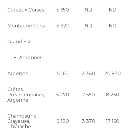
Coteaux Corses
5 650
ND
ND
Montagne Corse
3 320
ND
ND
Grand Est
Ardennes
Ardenne
5 160
2 380
20 970
Crêtes
Préardennaises,
5 270
2 550
8 250
Argonne
Champagne
Crayeuse,
9 180
3 370
17 160
Thiérache