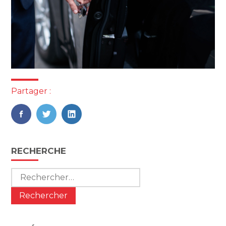
Partager :
FaceBook
Twitter
LinkedIn
Blog
RECHERCHE
sidebar
Rechercher :