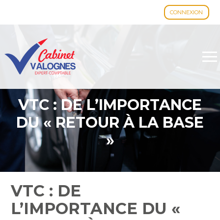
CONNEXION
Aller
au
contenu
VTC : DE L’IMPORTANCE
DU « RETOUR À LA BASE
»
VTC : DE
L’IMPORTANCE DU «